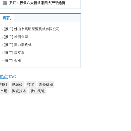
单」
尹虹：行业八大新常态四大产品趋势
商讯
[
推广
]
佛山市高明星源机械有限公司
[
推广
]
检测公司
[
推广
]
恒力泰机械
[
推广
]
康立泰
[
推广
]
金刚
热点TAG
辅料
抛光砖
技术
陶瓷机械
市场
陶瓷技术
佛山陶瓷