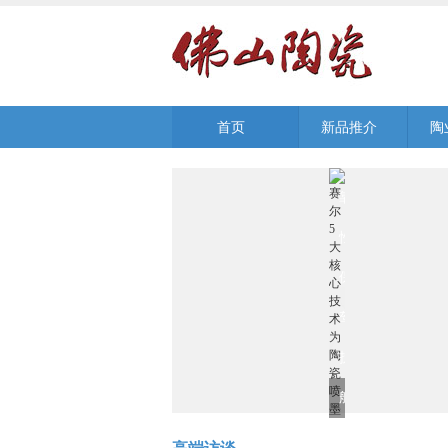
墨
生
产
首页
新品推介
陶
可
靠
性
保
驾
护
航