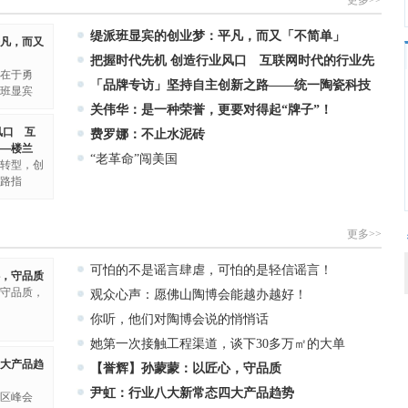
更多>>
缇派班显宾的创业梦：平凡，而又「不简单」
凡，而又
把握时代先机 创造行业风口 互联网时代的行业先
在于勇
行者
「品牌专访」坚持自主创新之路——统一陶瓷科技
班显宾
关伟华：是一种荣誉，更要对得起“牌子”！
风口 互
费罗娜：不止水泥砖
—楼兰
“老革命”闯美国
始转型，创
路指
更多>>
可怕的不是谣言肆虐，可怕的是轻信谣言！
，守品质
守品质，
观众心声：愿佛山陶博会能越办越好！
你听，他们对陶博会说的悄悄话
她第一次接触工程渠道，谈下30多万㎡的大单
大产品趋
【誉辉】孙蒙蒙：以匠心，守品质
尹虹：行业八大新常态四大产品趋势
区峰会