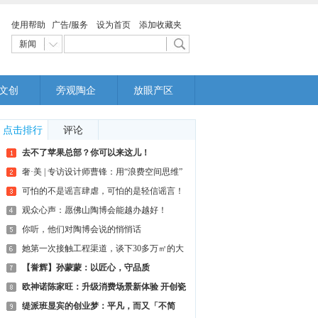
使用帮助
广告/服务
设为首页
添加收藏夹
新闻
文创
旁观陶企
放眼产区
点击排行
评论
去不了苹果总部？你可以来这儿！
奢·美 | 专访设计师曹锋：用“浪费空间思维”
做
可怕的不是谣言肆虐，可怕的是轻信谣言！
观众心声：愿佛山陶博会能越办越好！
你听，他们对陶博会说的悄悄话
她第一次接触工程渠道，谈下30多万㎡的大
单
【誉辉】孙蒙蒙：以匠心，守品质
欧神诺陈家旺：升级消费场景新体验 开创瓷
砖O2O零
缇派班显宾的创业梦：平凡，而又「不简