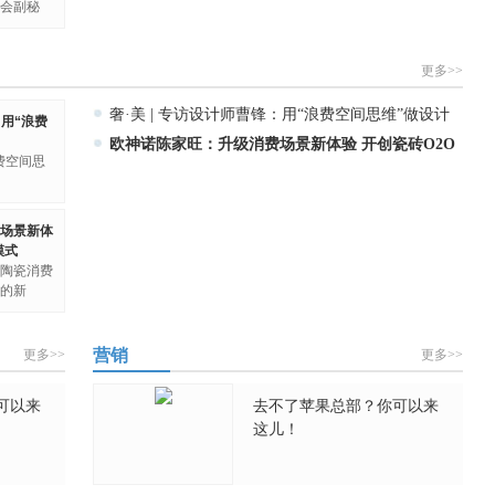
会副秘
更多>>
奢·美 | 专访设计师曹锋：用“浪费空间思维”做设计
：用“浪费
欧神诺陈家旺：升级消费场景新体验 开创瓷砖O2O
费空间思
零售
场景新体
模式
陶瓷消费
的新
营销
更多>>
更多>>
可以来
去不了苹果总部？你可以来
这儿！