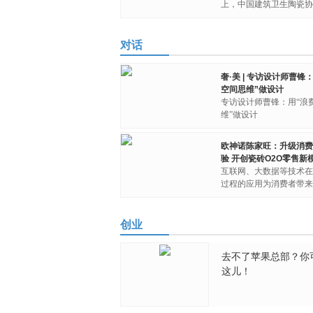
上，中国建筑卫生陶瓷协
对话
奢·美 | 专访设计师曹锋
空间思维”做设计
专访设计师曹锋：用“浪
维”做设计
欧神诺陈家旺：升级消费
验 开创瓷砖O2O零售新
互联网、大数据等技术在
过程的应用为消费者带来
创业
去不了苹果总部？你
这儿！