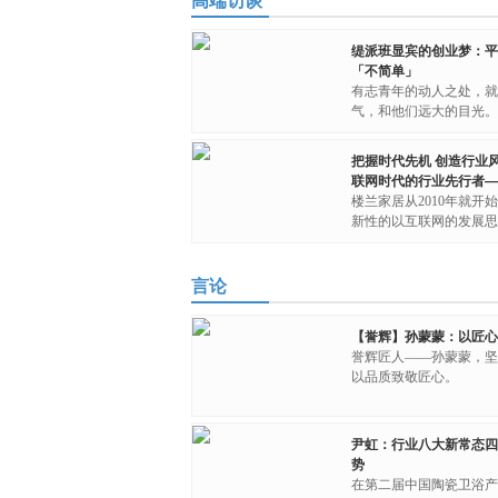
高端访谈
缇派班显宾的创业梦：平
「不简单」
有志青年的动人之处，就
气，和他们远大的目光。
把握时代先机 创造行业
联网时代的行业先行者—
楼兰家居从2010年就开
新性的以互联网的发展思
言论
【誉辉】孙蒙蒙：以匠心
誉辉匠人——孙蒙蒙，坚
以品质致敬匠心。
尹虹：行业八大新常态四
势
在第二届中国陶瓷卫浴产