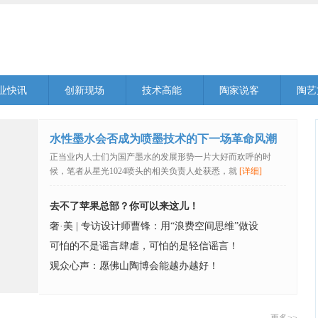
业快讯
创新现场
技术高能
陶家说客
陶艺
水性墨水会否成为喷墨技术的下一场革命风潮
引爆点？
正当业内人士们为国产墨水的发展形势一片大好而欢呼的时
候，笔者从星光1024喷头的相关负责人处获悉，就
[详细]
去不了苹果总部？你可以来这儿！
奢·美 | 专访设计师曹锋：用“浪费空间思维”做设
可怕的不是谣言肆虐，可怕的是轻信谣言！
观众心声：愿佛山陶博会能越办越好！