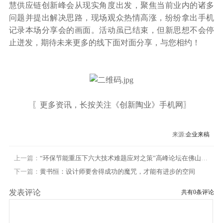
慧供应链创新峰会从现实角度出发，聚焦当前业内的诸多
问题并提出解决思路，现场观众热情高涨，纷纷拿出手机
记录本场分享会的画面。活动虽已结束，但新思想不会停
止迸发，期待未来更多的线下面对面分享，与您相约！
〖更多资讯，长按关注《创新陶业》手机网〗
来源:
企业来稿
上一篇：
“环保节能重压下六大技术难题应对之策”高峰论坛在佛山举行
下一篇：
黄书恒：设计师要舍得成功的魔咒，才能有进步的空间
发表评论
共有
0
条评论