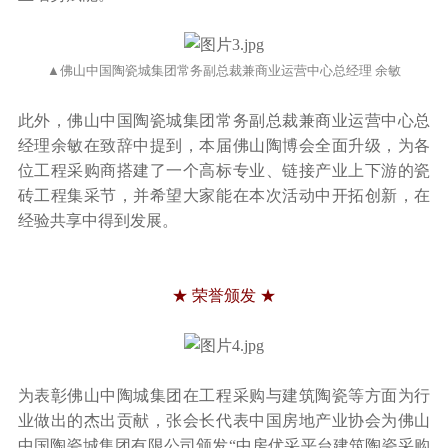
▲佛山中国陶瓷城集团常务副总裁兼商业运营中心总经理 余敏
此外，佛山中国陶瓷城集团常务副总裁兼商业运营中心总
经理余敏在致辞中提到，本届佛山陶博会全面升级，为各
位工程采购商搭建了一个高标专业、链接产业上下游的瓷
砖工程集采节，并希望大家能在本次活动中开拓创新，在
经验共享中得到发展。
★ 荣誉颁发 ★
为表彰佛山中陶城集团在工程采购与建筑陶瓷等方面为行
业做出的杰出贡献，张会长代表中国房地产业协会为佛山
中国陶瓷城集团有限公司颁发“中房优采平台建筑陶瓷采购