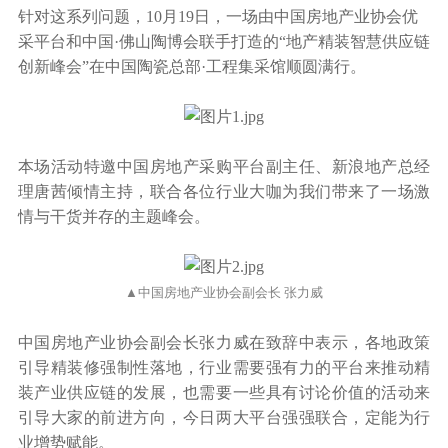
针对这系列问题，10月19日，一场由中国房地产业协会优
采平台和中国·佛山陶博会联手打造的“地产精装智慧供应链
创新峰会”在中国陶瓷总部·工程集采馆顺圆满行。
本场活动特邀中国房地产采购平台副主任、新浪地产总经
理唐茜倾情主持，联合各位行业大咖为我们带来了一场激
情与干货并存的主题峰会。
▲中国房地产业协会副会长 张力威
中国房地产业协会副会长张力威在致辞中表示，各地政策
引导精装修强制性落地，行业需要强有力的平台来推动精
装产业供应链的发展，也需要一些具有讨论价值的活动来
引导大家的前进方向，今日两大平台强强联合，定能为行
业增势赋能。