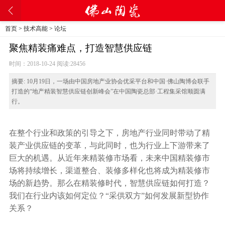
首页
>
技术高能
>
论坛
聚焦精装痛难点，打造智慧供应链
时间：2018-10-24 阅读:
28456
摘要:
10月19日，一场由中国房地产业协会优采平台和中国·佛山陶博会联手
打造的“地产精装智慧供应链创新峰会”在中国陶瓷总部·工程集采馆顺圆满
行。
在整个行业和政策的引导之下，房地产行业同时带动了精
装产业供应链的变革，与此同时，也为行业上下游带来了
巨大的机遇。从近年来精装修市场看，未来中国精装修市
场将持续增长，渠道整合、装修多样化也将成为精装修市
场的新趋势。那么在精装修时代，智慧供应链如何打造？
我们在行业内该如何定位？“采供双方”如何发展新型协作
关系？